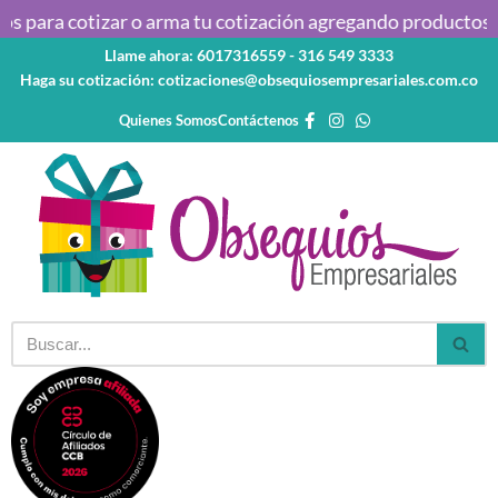
 para cotizar o arma tu cotización agregando productos al c
Llame ahora: 6017316559 - 316 549 3333
Saltar
Haga su cotización: cotizaciones@obsequiosempresariales.com.co
al
contenido
Quienes Somos
Contáctenos