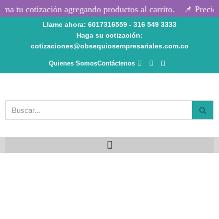
ma tu cotización agregando productos al carrito.
📌 Precios
Llame ahora: 6017316559 - 316 549 3333
Saltar
Haga su cotización:
al
cotizaciones@obsequiosempresariales.com.co
contenido
Quienes Somos
Contáctenos