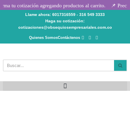
rma tu cotización agregando productos al carrito.
📌 Precio
Llame ahora: 6017316559 - 316 549 3333
Saltar
Haga su cotización:
al
cotizaciones@obsequiosempresariales.com.co
contenido
Quienes Somos
Contáctenos