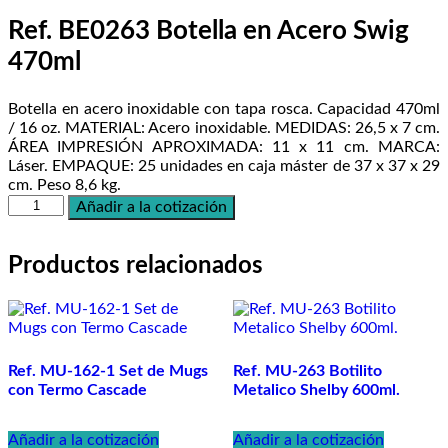
Ref. BE0263 Botella en Acero Swig
470ml
Botella en acero inoxidable con tapa rosca. Capacidad 470ml
/ 16 oz. MATERIAL: Acero inoxidable. MEDIDAS: 26,5 x 7 cm.
ÁREA IMPRESIÓN APROXIMADA: 11 x 11 cm. MARCA:
Láser. EMPAQUE: 25 unidades en caja máster de 37 x 37 x 29
cm. Peso 8,6 kg.
Ref.
Añadir a la cotización
BE0263
Botella
en
Productos relacionados
Acero
Swig
470ml
cantidad
Ref. MU-162-1 Set de Mugs
Ref. MU-263 Botilito
con Termo Cascade
Metalico Shelby 600ml.
Añadir a la cotización
Añadir a la cotización