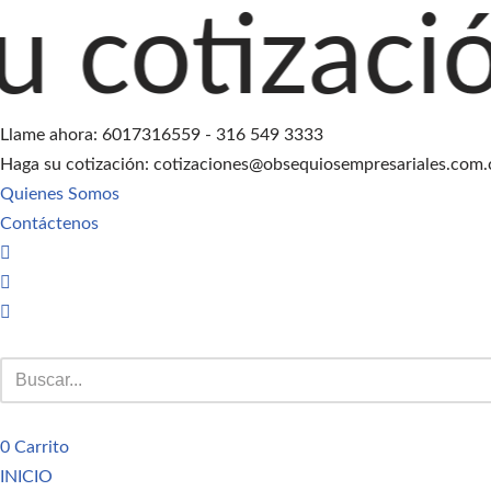
ción agreg
Saltar
al
contenido
Llame ahora: 6017316559 - 316 549 3333
Haga su cotización: cotizaciones@obsequiosempresariales.com.
Quienes Somos
Contáctenos
0
Carrito
INICIO