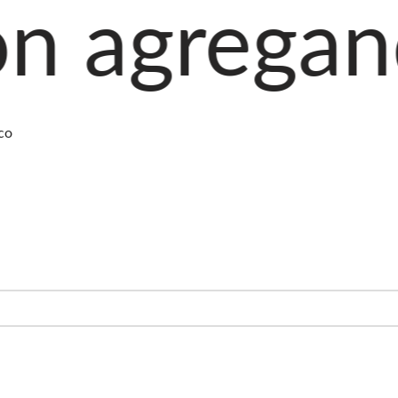
ando produ
co