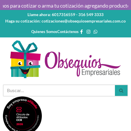
os para cotizar o arma tu cotización agregando productos a
Llame ahora: 6017316559 - 316 549 3333
Saltar
Haga su cotización: cotizaciones@obsequiosempresariales.com.co
al
contenido
Quienes Somos
Contáctenos