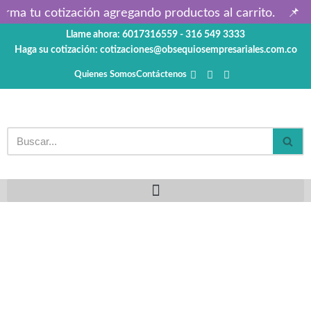
arma tu cotización agregando productos al carrito.
📌 P
Llame ahora: 6017316559 - 316 549 3333
Saltar
Haga su cotización: cotizaciones@obsequiosempresariales.com.co
al
contenido
Quienes Somos
Contáctenos