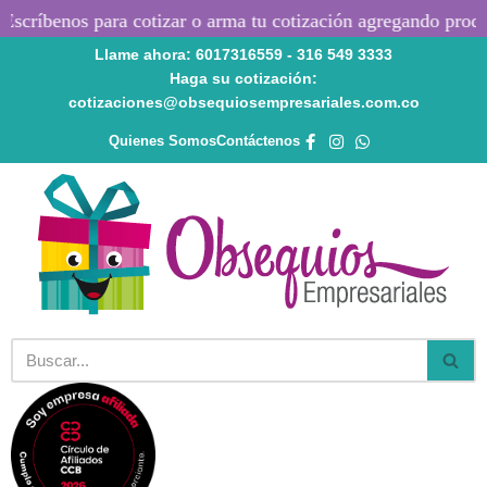
críbenos para cotizar o arma tu cotización agregando producto
Llame ahora: 6017316559 - 316 549 3333
Saltar
Haga su cotización:
al
cotizaciones@obsequiosempresariales.com.co
contenido
Quienes Somos
Contáctenos