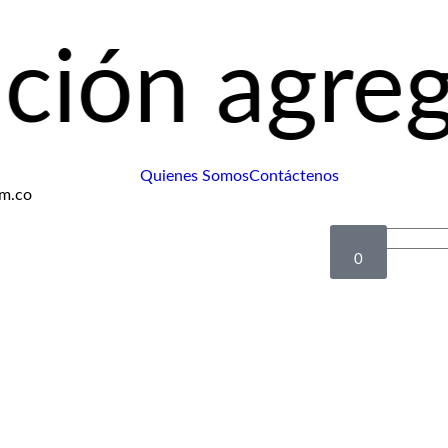
gregando p
Quienes Somos
Contáctenos
om.co
0