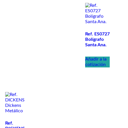
Ref. ES0727
Bolígrafo
Santa Ana.
Añadir a la
cotización
Ref.