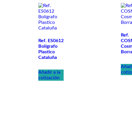
Ref.
Ref. ES0612
COS
Bolígrafo
Cos
Plastico
Borr
Cataluña
Añadi
Añadir a la
cotiz
cotización