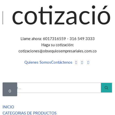
tización a
Saltar
al
contenido
Llame ahora: 6017316559 - 316 549 3333
Haga su cotización:
cotizaciones@obsequiosempresariales.com.co
Quienes Somos
Contáctenos
0
INICIO
CATEGORIAS DE PRODUCTOS