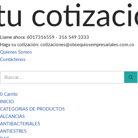
cotización
Saltar
al
contenido
Llame ahora: 6017316559 - 316 549 3333
Haga su cotización: cotizaciones@obsequiosempresariales.com.co
Quienes Somos
Contáctenos
0
Carrito
INICIO
CATEGORIAS DE PRODUCTOS
ALCANCIAS
ANTIBACTERIALES
ANTIESTRES