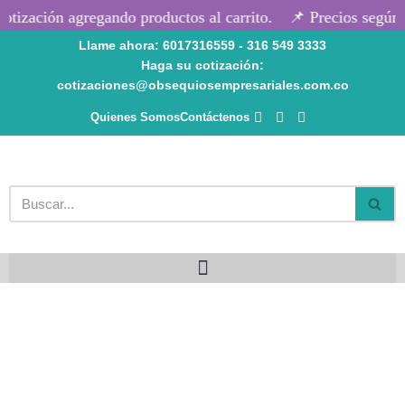
tización agregando productos al carrito.
📌 Precios según c
Llame ahora: 6017316559 - 316 549 3333
Saltar
Haga su cotización:
al
cotizaciones@obsequiosempresariales.com.co
contenido
Quienes Somos
Contáctenos