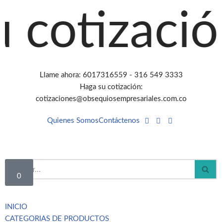
tización a
Saltar
al
contenido
Llame ahora: 6017316559 - 316 549 3333
Haga su cotización:
cotizaciones@obsequiosempresariales.com.co
Quienes Somos
Contáctenos
0
INICIO
CATEGORIAS DE PRODUCTOS