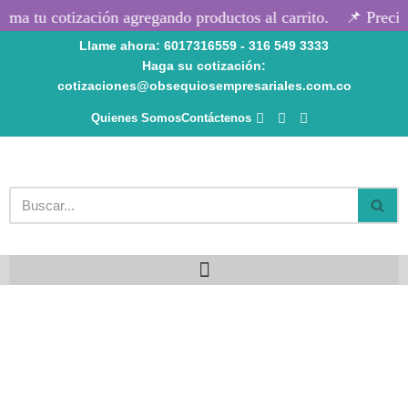
rma tu cotización agregando productos al carrito.
📌 Precio
Llame ahora: 6017316559 - 316 549 3333
Saltar
Haga su cotización:
al
cotizaciones@obsequiosempresariales.com.co
contenido
Quienes Somos
Contáctenos