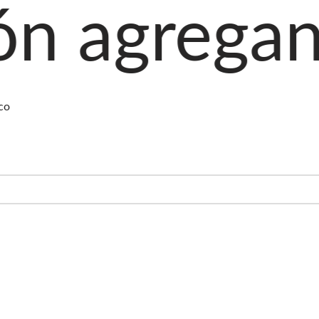
ando produ
co