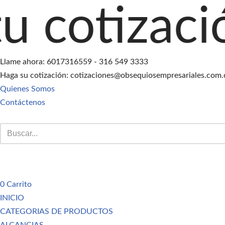
ción agreg
Saltar
al
contenido
Llame ahora: 6017316559 - 316 549 3333
Haga su cotización: cotizaciones@obsequiosempresariales.com.
Quienes Somos
Contáctenos
0
Carrito
INICIO
CATEGORIAS DE PRODUCTOS