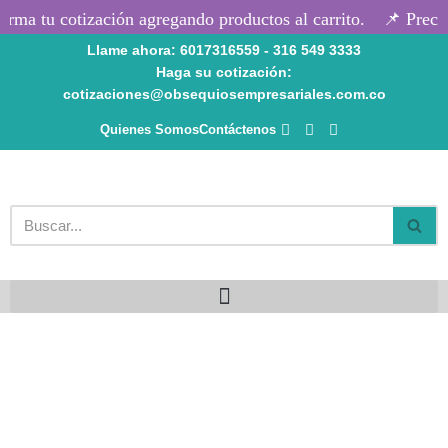
rma tu cotización agregando productos al carrito.
📌 Precio
Llame ahora: 6017316559 - 316 549 3333
Saltar
Haga su cotización:
al
cotizaciones@obsequiosempresariales.com.co
contenido
Quienes Somos
Contáctenos