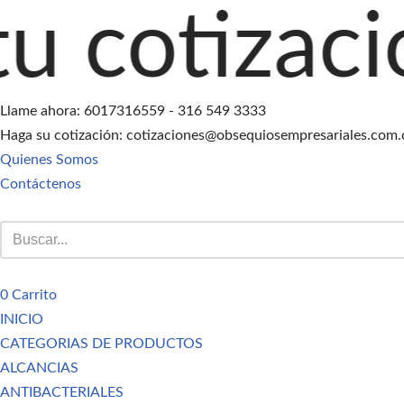
ación agreg
Saltar
al
contenido
Llame ahora: 6017316559 - 316 549 3333
Haga su cotización: cotizaciones@obsequiosempresariales.com.
Quienes Somos
Contáctenos
0
Carrito
INICIO
CATEGORIAS DE PRODUCTOS
ALCANCIAS
ANTIBACTERIALES