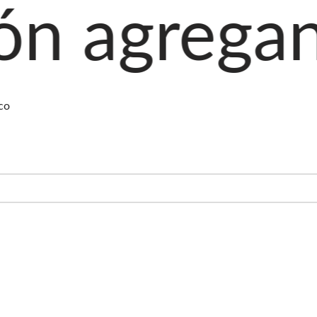
ando produ
co