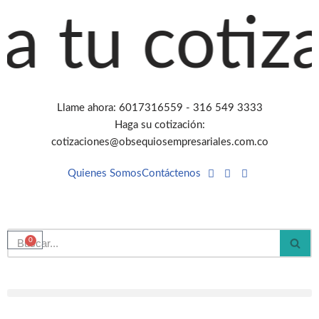
 tu cotizac
Saltar
al
contenido
Llame ahora: 6017316559 - 316 549 3333
Haga su cotización:
cotizaciones@obsequiosempresariales.com.co
Quienes Somos
Contáctenos
0