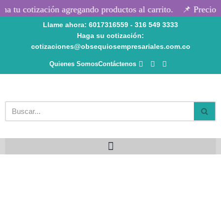
a tu cotización agregando productos al carrito.
📌 Precios 
Llame ahora: 6017316559 - 316 549 3333
Saltar
Haga su cotización:
al
cotizaciones@obsequiosempresariales.com.co
contenido
Quienes Somos
Contáctenos