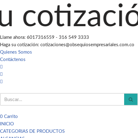
otización 
Saltar
al
contenido
Llame ahora: 6017316559 - 316 549 3333
Haga su cotización: cotizaciones@obsequiosempresariales.com.co
Quienes Somos
Contáctenos
0
Carrito
INICIO
CATEGORIAS DE PRODUCTOS