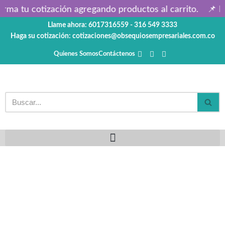
rma tu cotización agregando productos al carrito.
📌 Pr
Llame ahora: 6017316559 - 316 549 3333
Saltar
Haga su cotización: cotizaciones@obsequiosempresariales.com.co
al
contenido
Quienes Somos
Contáctenos