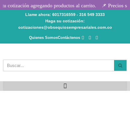
u cotización agregando productos al carrito.
📌 Precios seg
Llame ahora: 6017316559 - 316 549 3333
Saltar
Haga su cotización:
al
cotizaciones@obsequiosempresariales.com.co
contenido
Quienes Somos
Contáctenos