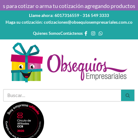
 para cotizar o arma tu cotización agregando productos al c
Llame ahora: 6017316559 - 316 549 3333
Saltar
Haga su cotización: cotizaciones@obsequiosempresariales.com.co
al
contenido
Quienes Somos
Contáctenos