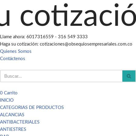
otización 
Saltar
al
contenido
Llame ahora: 6017316559 - 316 549 3333
Haga su cotización: cotizaciones@obsequiosempresariales.com.co
Quienes Somos
Contáctenos
0
Carrito
INICIO
CATEGORIAS DE PRODUCTOS
ALCANCIAS
ANTIBACTERIALES
ANTIESTRES