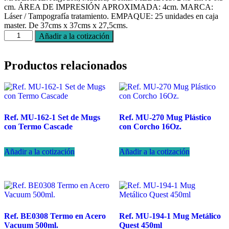
cm. ÁREA DE IMPRESIÓN APROXIMADA: 4cm. MARCA:
Láser / Tampografía tratamiento. EMPAQUE: 25 unidades en caja
master. De 37cms x 37cms x 27,5cms.
Ref.
Añadir a la cotización
BE0379
Termo
en
Productos relacionados
Acero
Shadow
500ml
cantidad
Ref. MU-162-1 Set de Mugs
Ref. MU-270 Mug Plástico
con Termo Cascade
con Corcho 16Oz.
Añadir a la cotización
Añadir a la cotización
Ref. BE0308 Termo en Acero
Ref. MU-194-1 Mug Metálico
Vacuum 500ml.
Quest 450ml