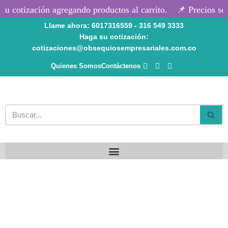
u cotización agregando productos al carrito.
📌 Precios seg
Llame ahora: 6017316559 - 316 549 3333
Saltar
Haga su cotización:
al
cotizaciones@obsequiosempresariales.com.co
contenido
Quienes Somos
Contáctenos