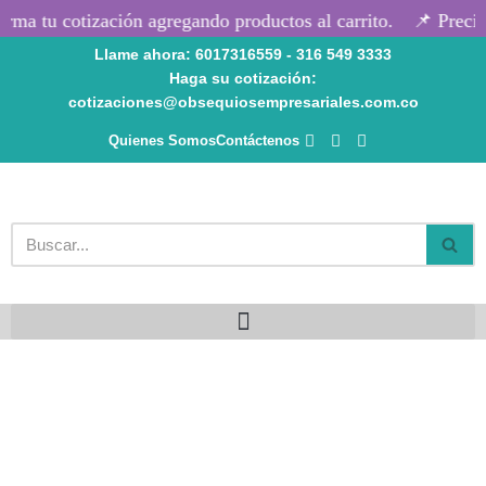
rma tu cotización agregando productos al carrito.
📌 Precios
Llame ahora: 6017316559 - 316 549 3333
Saltar
Haga su cotización:
al
cotizaciones@obsequiosempresariales.com.co
contenido
Quienes Somos
Contáctenos