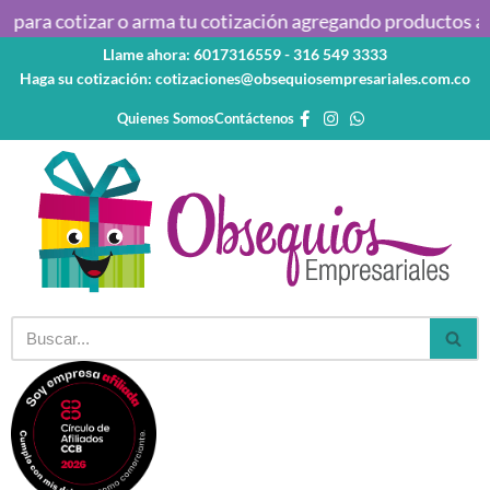
para cotizar o arma tu cotización agregando productos al c
Llame ahora: 6017316559 - 316 549 3333
Saltar
Haga su cotización: cotizaciones@obsequiosempresariales.com.co
al
contenido
Quienes Somos
Contáctenos