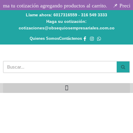
ma tu cotización agregando productos al carrito.
📌 Precios
Llame ahora: 6017316559 - 316 549 3333
Saltar
Haga su cotización:
al
cotizaciones@obsequiosempresariales.com.co
contenido
Quienes Somos
Contáctenos