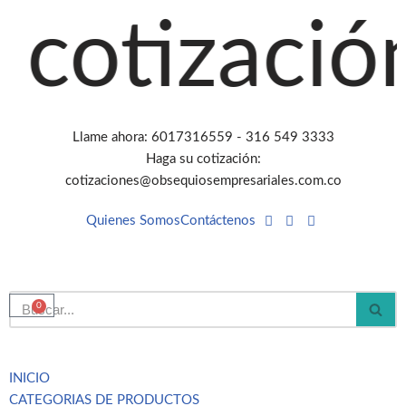
tización a
Saltar
al
contenido
Llame ahora: 6017316559 - 316 549 3333
Haga su cotización:
cotizaciones@obsequiosempresariales.com.co
Quienes Somos
Contáctenos
0
INICIO
CATEGORIAS DE PRODUCTOS