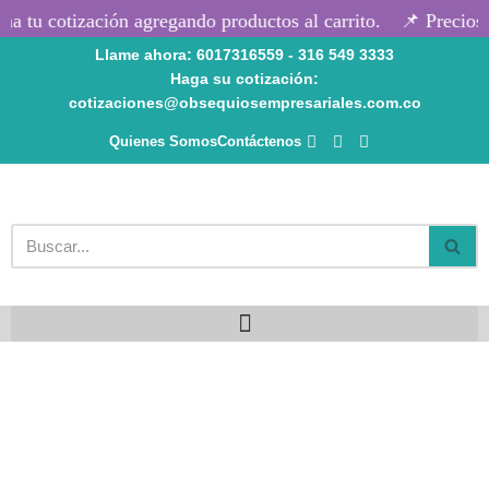
a tu cotización agregando productos al carrito.
📌 Precios 
Llame ahora: 6017316559 - 316 549 3333
Saltar
Haga su cotización:
al
cotizaciones@obsequiosempresariales.com.co
contenido
Quienes Somos
Contáctenos