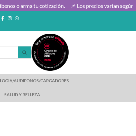
nos o arma tu cotización.
📌 Los precios varían según ca
LOGIA/AUDIFONOS/CARGADORES
SALUD Y BELLEZA