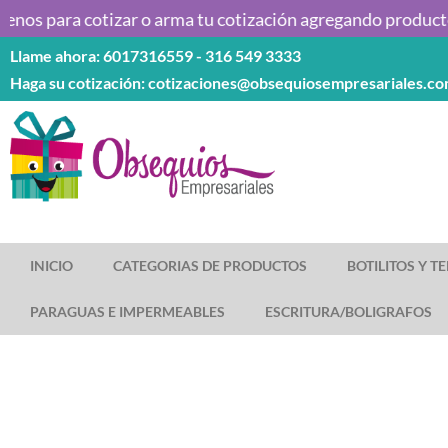
os para cotizar o arma tu cotización agregando productos a
Llame ahora: 6017316559 - 316 549 3333
Saltar
Haga su cotización: cotizaciones@obsequiosempresariales.co
al
contenido
INICIO
CATEGORIAS DE PRODUCTOS
BOTILITOS Y 
PARAGUAS E IMPERMEABLES
ESCRITURA/BOLIGRAFOS