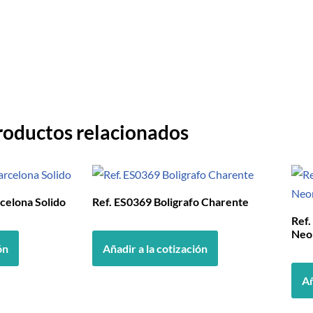
roductos relacionados
celona Solido
Ref. ES0369 Boligrafo Charente
Ref
Neo
ón
Añadir a la cotización
Añ