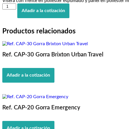
Visera con frente en poliéster espumado y panel en poliéster ma
Ref.
Añadir a la cotización
CAP-
33
Visera
Trucker
Productos relacionados
cantidad
Ref. CAP-30 Gorra Brixton Urban Travel
Añadir a la cotización
Ref. CAP-20 Gorra Emergency
Añadir a la cotización