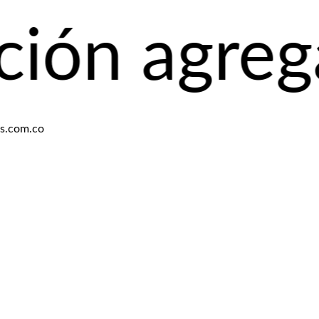
gregando p
es.com.co