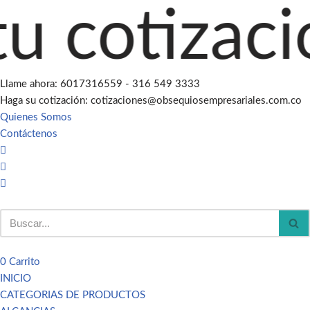
cotización
Saltar
al
contenido
Llame ahora: 6017316559 - 316 549 3333
Haga su cotización: cotizaciones@obsequiosempresariales.com.co
Quienes Somos
Contáctenos
0
Carrito
INICIO
CATEGORIAS DE PRODUCTOS