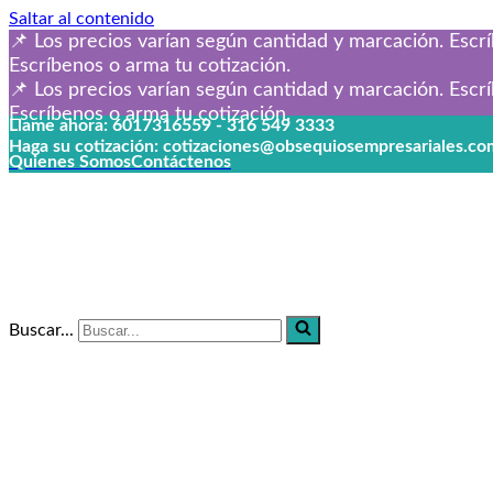
Saltar al contenido
📌 Los precios varían según cantidad y marcación. Escrí
Escríbenos o arma tu cotización.
📌 Los precios varían según cantidad y marcación. Escrí
Escríbenos o arma tu cotización.
Llame ahora: 6017316559 - 316 549 3333
Haga su cotización: cotizaciones@obsequiosempresariales.co
Quienes Somos
Contáctenos
Buscar...