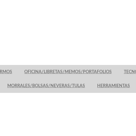
TERMOS
OFICINA/LIBRETAS/MEMOS/PORTAFOLIOS
TECN
MORRALES/BOLSAS/NEVERAS/TULAS
HERRAMIENTAS