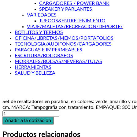
CARGADORES / POWER BANK
SPEAKER Y PARLANTES
VARIEDADES
JUEGOS&ENTRETENIMIENTO
VIAJE/MALETAS/RECREACION/DEPORTE/
BOTILITOS Y TERMOS
OFICINA/LIBRETAS/MEMOS/PORTAFOLIOS
TECNOLOGIA/AUDIFONOS/CARGADORES
PARAGUAS E IMPERMEABLES
ESCRITURA/BOLIGRAFOS
MORRALES/BOLSAS/NEVERAS/TULAS
HERRAMIENTAS
SALUD Y BELLEZA
Set de resaltadores en parafina, en colores: verde, amarill
cm. MARCA: Tampografía con tratamiento. EMPAQUE: 300 Unida
Ref.
ES0313
Añadir a la cotización
Resaltador
Wax
Productos relacionados
cantidad