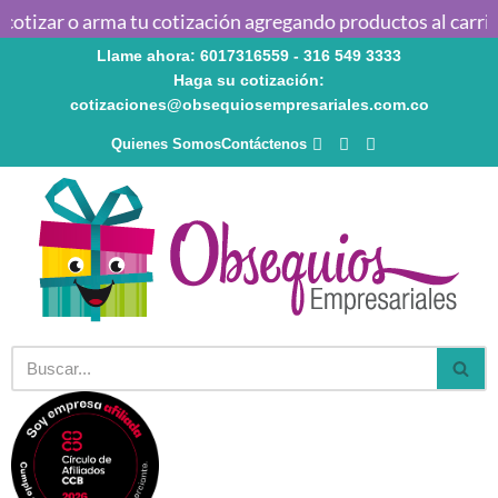
otizar o arma tu cotización agregando productos al carrito
Llame ahora: 6017316559 - 316 549 3333
Saltar
Haga su cotización:
al
cotizaciones@obsequiosempresariales.com.co
contenido
Quienes Somos
Contáctenos