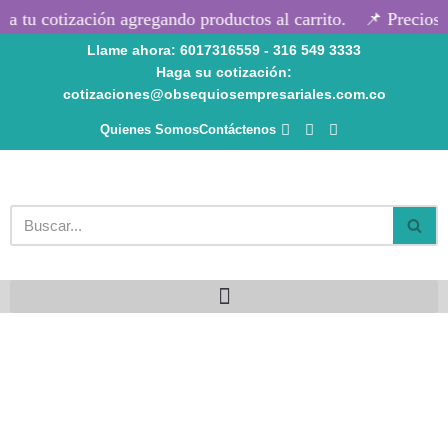
 tu cotización agregando productos al carrito.
📌 Precios s
Llame ahora: 6017316559 - 316 549 3333
Saltar
Haga su cotización:
al
cotizaciones@obsequiosempresariales.com.co
contenido
Quienes Somos
Contáctenos