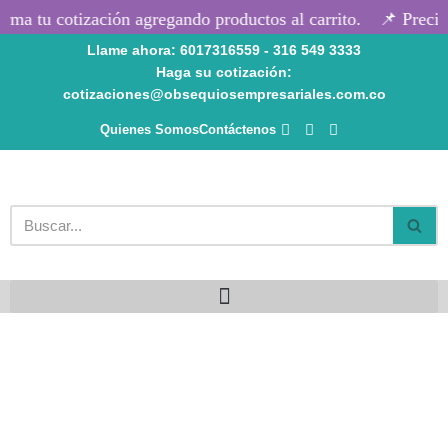
rma tu cotización agregando productos al carrito.
📌 Precios
Llame ahora: 6017316559 - 316 549 3333
Saltar
Haga su cotización:
al
cotizaciones@obsequiosempresariales.com.co
contenido
Quienes Somos
Contáctenos