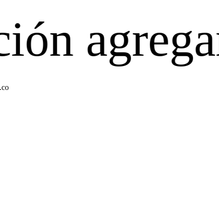
gregando pr
.co