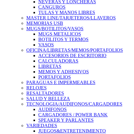
NEVERAS Y LONCHERAS
CANGUROS
TULAS Y MANOS LIBRES
MASTER LINE/TARJETEROS/LLAVEROS
MEMORIAS USB
MUGS/BOTILITOS/VASOS
MUGS METALICOS
BOTILITOS Y TERMOS
VASOS
OFICINA/LIBRETAS/MEMOS/PORTAFOLIOS
ACCESORIOS DE ESCRITORIO
CALCULADORAS
LIBRETAS
MEMOS Y ADHESIVOS
PORTAFOLIOS
PARAGUAS E IMPERMEABLES
RELOJES
RESALTADORES
SALUD Y BELLEZA
TECNOLOGIA/AUDIFONOS/CARGADORES
AUDIFONOS
CARGADORES / POWER BANK
SPEAKER Y PARLANTES
VARIEDADES
JUEGOS&ENTRETENIMIENTO