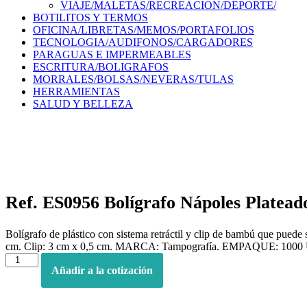
VIAJE/MALETAS/RECREACION/DEPORTE/
BOTILITOS Y TERMOS
OFICINA/LIBRETAS/MEMOS/PORTAFOLIOS
TECNOLOGIA/AUDIFONOS/CARGADORES
PARAGUAS E IMPERMEABLES
ESCRITURA/BOLIGRAFOS
MORRALES/BOLSAS/NEVERAS/TULAS
HERRAMIENTAS
SALUD Y BELLEZA
Ref. ES0956 Bolígrafo Nápoles Platead
Bolígrafo de plástico con sistema retráctil y clip de bambú q
cm. Clip: 3 cm x 0,5 cm. MARCA: Tampografía. EMPAQUE: 1000 Unid
Ref.
ES0956
Añadir a la cotización
Bolígrafo
Nápoles