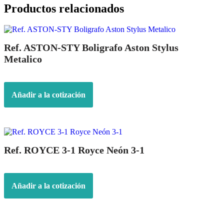
Plateado
Productos relacionados
cantidad
Ref. ASTON-STY Boligrafo Aston Stylus
Metalico
Añadir a la cotización
Ref. ROYCE 3-1 Royce Neón 3-1
Añadir a la cotización