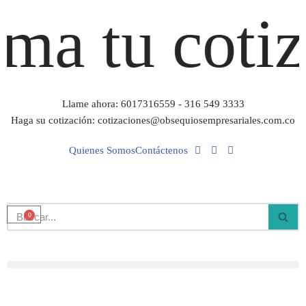
a tu cotiza
Saltar
al
contenido
Llame ahora: 6017316559 - 316 549 3333
Haga su cotización: cotizaciones@obsequiosempresariales.com.co
Quienes Somos
Contáctenos
0