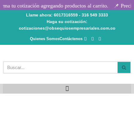
rma tu cotización agregando productos al carrito.
📌 Precios
Llame ahora: 6017316559 - 316 549 3333
Saltar
Haga su cotización:
al
cotizaciones@obsequiosempresariales.com.co
contenido
Quienes Somos
Contáctenos