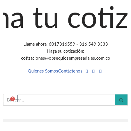
a tu cotiz
Saltar
al
contenido
Llame ahora: 6017316559 - 316 549 3333
Haga su cotización:
cotizaciones@obsequiosempresariales.com.co
Quienes Somos
Contáctenos
0