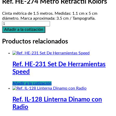
Ref. HE-274 Metro Retráctil Kolors
Cinta métrica de 1.5 metros. Medidas: 1.1 cm x 5 cm
diámetro. Marca aproximada: 3.5 cm / Tampografía.
Ref.
HE-
Añadir a la cotización
274
Metro
Productos relacionados
Retráctil
Kolors
cantidad
Ref. HE-231 Set De Herramientas
Speed
Añadir a la cotización
Ref. IL-128 Linterna Dinamo con
Radio