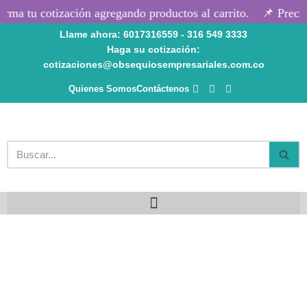
rma tu cotización agregando productos al carrito.
📌 Precio
Llame ahora: 6017316559 - 316 549 3333
Saltar
Haga su cotización:
al
cotizaciones@obsequiosempresariales.com.co
contenido
Quienes Somos
Contáctenos