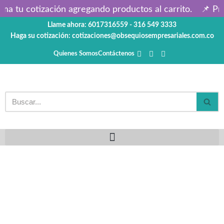
ma tu cotización agregando productos al carrito.
📌 Pre
Llame ahora: 6017316559 - 316 549 3333
Saltar
Haga su cotización: cotizaciones@obsequiosempresariales.com.co
al
contenido
Quienes Somos
Contáctenos