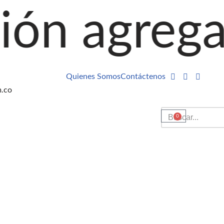
egando pro
Quienes Somos
Contáctenos
m.co
0