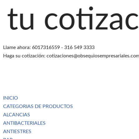
zación agr
Saltar
al
contenido
Llame ahora: 6017316559 - 316 549 3333
Haga su cotización: cotizaciones@obsequiosempresariales.co
INICIO
CATEGORIAS DE PRODUCTOS
ALCANCIAS
ANTIBACTERIALES
ANTIESTRES