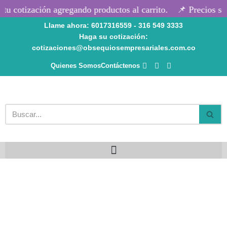
u cotización agregando productos al carrito.
📌 Precios seg
Llame ahora: 6017316559 - 316 549 3333
Saltar
Haga su cotización:
al
cotizaciones@obsequiosempresariales.com.co
contenido
Quienes Somos
Contáctenos