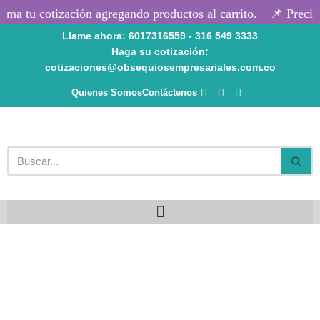
ma tu cotización agregando productos al carrito.
📌 Precios
Llame ahora: 6017316559 - 316 549 3333
Saltar
Haga su cotización:
al
cotizaciones@obsequiosempresariales.com.co
contenido
Quienes Somos
Contáctenos