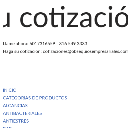
ción agreg
Saltar
al
contenido
Llame ahora: 6017316559 - 316 549 3333
Haga su cotización: cotizaciones@obsequiosempresariales.co
INICIO
CATEGORIAS DE PRODUCTOS
ALCANCIAS
ANTIBACTERIALES
ANTIESTRES